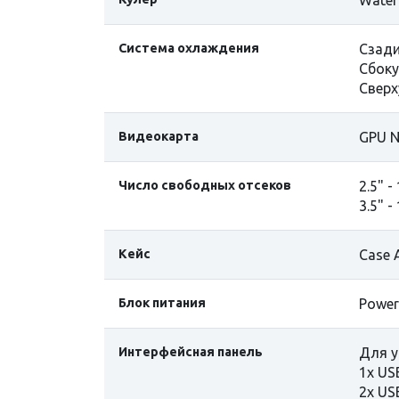
Water
Cистема охлаждения
Сзади
Сбоку
Сверх
Видеокарта
GPU N
Число свободных отсеков
2.5" -
3.5" -
Кейс
Case 
Блок питания
Power
Интерфейсная панель
Для у
1х US
2х US