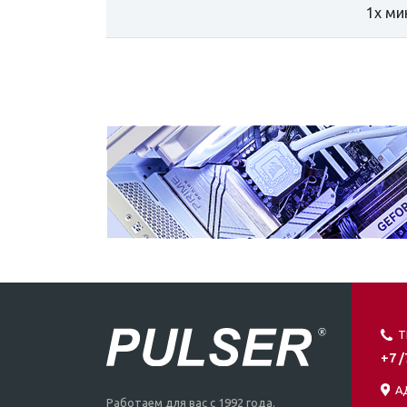
1x ми
Т
+7 
А
Работаем для вас с 1992 года.