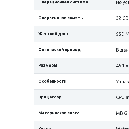
Операционная система
Не ус
Оперативная память
32 GB
Жесткий диск
SSD M
Оптический привод
В дан
Размеры
46.1 х
Особенности
Управ
Процессор
СPU In
Материнская плата
MB Gi
Кулер