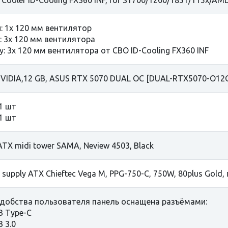
 Cooler ID-Cooling FX360 INF, for S1700/1200/1851/115x/AM
: 1x 120 мм вентилятор
: 3x 120 мм вентилятора
у: 3х 120 мм вентилятора от СВО ID-Cooling FX360 INF
VIDIA,12 GB, ASUS RTX 5070 DUAL OC [DUAL-RTX5070-O12G
 1 шт
 1 шт
ATX midi tower SAMA, Neview 4503, Black
 supply ATX Chieftec Vega M, PPG-750-C, 750W, 80plus Gold,
добства пользователя панель оснащена разъёмами:
B Type-C
B 3.0