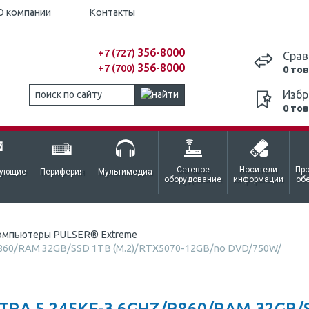
О компании
Контакты
356-8000
+7 (727)
Срав
356-8000
+7 (700)
0 то
Избр
0 то
Сетевое
Носители
Пр
тующие
Периферия
Мультимедиа
оборудование
информации
об
омпьютеры PULSER® Extreme
/B860/RAM 32GB/SSD 1TB (M.2)/RTX5070-12GB/no DVD/750W/
A 5 245KF-3.6GHZ/B860/RAM 32GB/SS