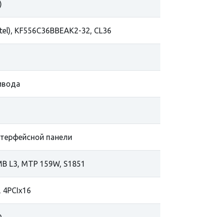
)
tel), KF556C36BBEAK2-32, CL36
ивода
нтерфейсной панели
24MB L3, MTP 159W, S1851
 4PCIx16