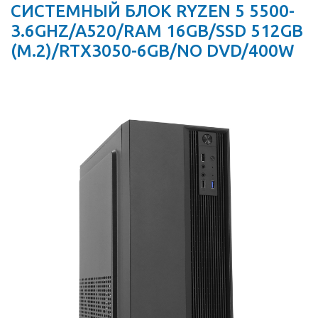
СИСТЕМНЫЙ БЛОК RYZEN 5 5500-
3.6GHZ/A520/RAM 16GB/SSD 512GB
(M.2)/RTX3050-6GB/NO DVD/400W