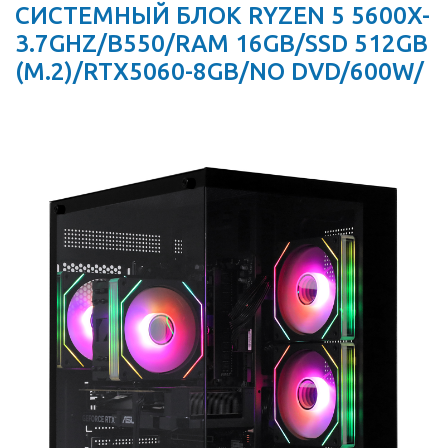
СИСТЕМНЫЙ БЛОК RYZEN 5 5600X-
3.7GHZ/B550/RAM 16GB/SSD 512GB
(M.2)/RTX5060-8GB/NO DVD/600W/