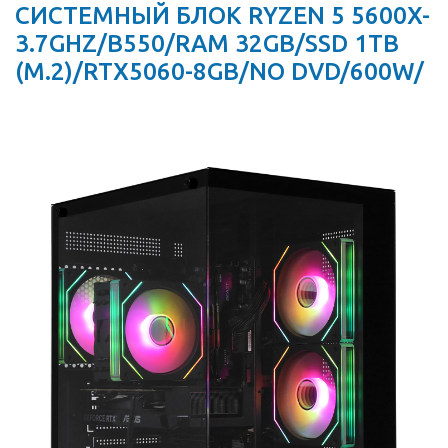
СИСТЕМНЫЙ БЛОК RYZEN 5 5600X-
3.7GHZ/B550/RAM 32GB/SSD 1TB
(M.2)/RTX5060-8GB/NO DVD/600W/