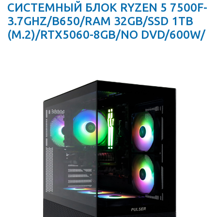
СИСТЕМНЫЙ БЛОК RYZEN 5 7500F-
3.7GHZ/B650/RAM 32GB/SSD 1TB
(M.2)/RTX5060-8GB/NO DVD/600W/