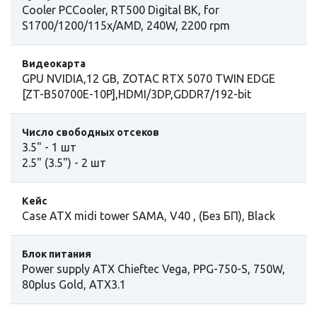
Cooler PCCooler, RT500 Digital BK, for
S1700/1200/115x/AMD, 240W, 2200 rpm
Видеокарта
GPU NVIDIA,12 GB, ZOTAC RTX 5070 TWIN EDGE
[ZT-B50700E-10P],HDMI/3DP,GDDR7/192-bit
Число свободных отсеков
3.5" - 1 шт
2.5" (3.5") - 2 шт
Кейс
Case ATX midi tower SAMA, V40 , (Без БП), Black
Блок питания
Power supply ATX Chieftec Vega, PPG-750-S, 750W,
80plus Gold, ATX3.1