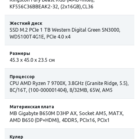
KF556C36BBEAK2-32, (2x16GB),CL36
Жесткий диск
SSD M.2 PCIe 1 TB Western Digital Green SN3000,
WDS100T4G1E, PCIe 4.0 x4
Размеры
45.3 х 45.0 х 23.5 см
Процессор
CPU AMD Ryzen 7 9700X, 3.8GHz (Granite Ridge, 5.5),
8C/16T, (100-000001404), 8/32MB, 65W, AM5
Материнская плата
MB Gigabyte B650M D3HP AX, Socket AM5, MATX,
AMD B650 (DP+HDMI), 4DDR5, PCIx16, PCIx1
Кулер