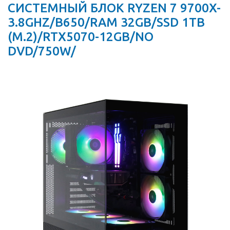
СИСТЕМНЫЙ БЛОК RYZEN 7 9700X-
3.8GHZ/B650/RAM 32GB/SSD 1TB
(M.2)/RTX5070-12GB/NO
DVD/750W/