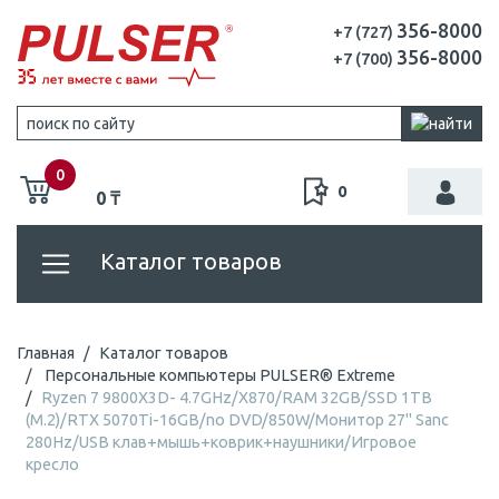
356-8000
+7 (727)
356-8000
+7 (700)
0
0
0 ₸
Каталог товаров
Главная
Каталог товаров
Персональные компьютеры PULSER® Extreme
Ryzen 7 9800X3D- 4.7GHz/X870/RAM 32GB/SSD 1TB
(M.2)/RTX 5070Ti-16GB/no DVD/850W/Монитор 27" Sanc
280Hz/USB клав+мышь+коврик+наушники/Игровое
кресло