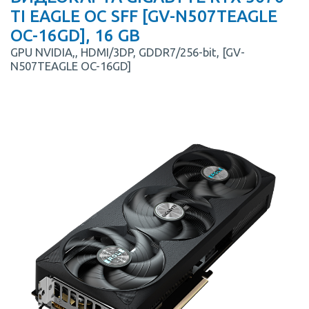
TI EAGLE OC SFF [GV-N507TEAGLE
OC-16GD], 16 GB
GPU NVIDIA,, HDMI/3DP, GDDR7/256-bit, [GV-
N507TEAGLE OC-16GD]