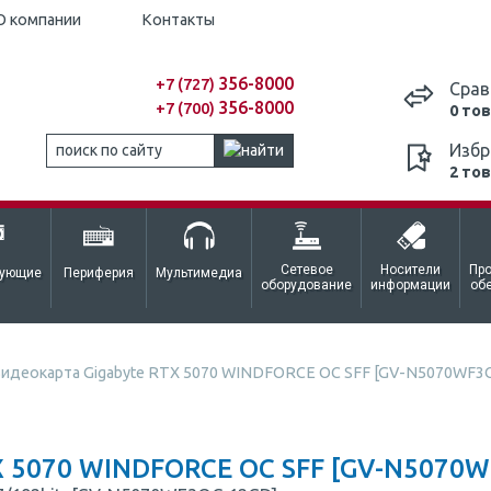
О компании
Контакты
356-8000
+7 (727)
Срав
356-8000
+7 (700)
0 то
Избр
2 то
Сетевое
Носители
Пр
тующие
Периферия
Мультимедиа
оборудование
информации
об
идеокарта Gigabyte RTX 5070 WINDFORCE OC SFF [GV-N5070WF3O
5070 WINDFORCE OC SFF [GV-N5070WF