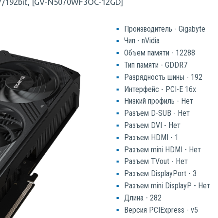
/192bit, [GV-N5070WF3OC-12GD]
Производитель - Gigabyte
Чип - nVidia
Объем памяти - 12288
Тип памяти - GDDR7
Разрядность шины - 192
Интерфейс - PCI-E 16x
Низкий профиль - Нет
Разъем D-SUB - Нет
Разъем DVI - Нет
Разъем HDMI - 1
Разъем mini HDMI - Нет
Разъем TVout - Нет
Разъем DisplayPort - 3
Разъем mini DisplayP - Нет
Длина - 282
Версия PCIExpress - v5