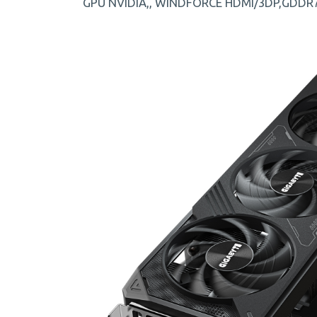
GPU NVIDIA,, WINDFORСE HDMI/3DP,GDDR7