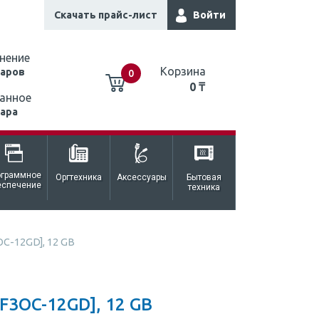
Скачать прайс-лист
Войти
нение
Корзина
варов
0
0 ₸
анное
вара
0 ₸
ограммное
Оргтехника
Аксессуары
Бытовая
еспечение
техника
C-12GD], 12 GB
3OC-12GD], 12 GB