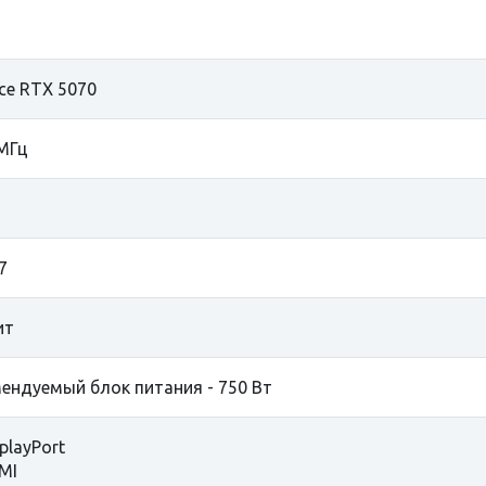
ce RTX 5070
МГц
7
ит
ендуемый блок питания - 750 Вт
playPort
MI