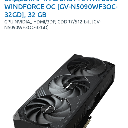
WINDFORCE OC [GV-N5090WF3OC-
32GD], 32 GB
GPU NVIDIA,, HDMI/3DP, GDDR7/512-bit, [GV-
N5090WF3OC-32GD]