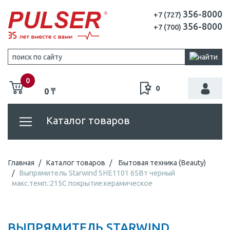
356-8000
+7 (727)
356-8000
+7 (700)
0
0
0 ₸
Каталог товаров
Главная
Каталог товаров
Бытовая техника (Beauty)
Выпрямитель Starwind SHE1101 65Вт черный
макс.темп.:215С покрытие:керамическое
ВЫПРЯМИТЕЛЬ STARWIND