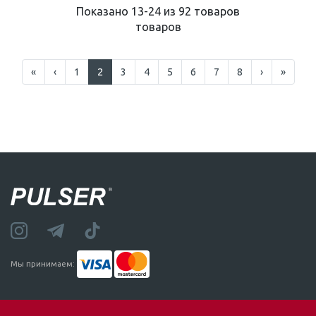
Показано 13-24 из 92 товаров
товаров
«
‹
1
2
3
4
5
6
7
8
›
»
Мы принимаем: