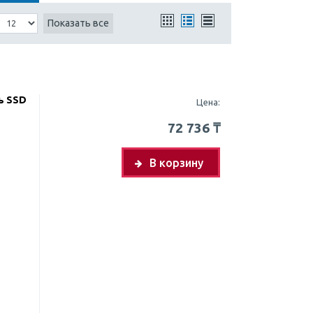
Показать все
ь SSD
Цена:
72 736
₸
В корзину