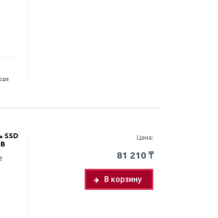
года
ь SSD
Цена:
TB
81 210
₸
e
В корзину