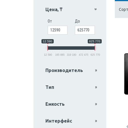
Цена, ₸
Сорт
От
До
12 590
625 770
12 590
165 885
319 180
472 475
625 770
Производитель
Тип
Емкость
Интерфейс