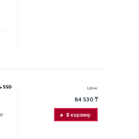
ь SSD
Цена:
84 530
₸
er
В корзину