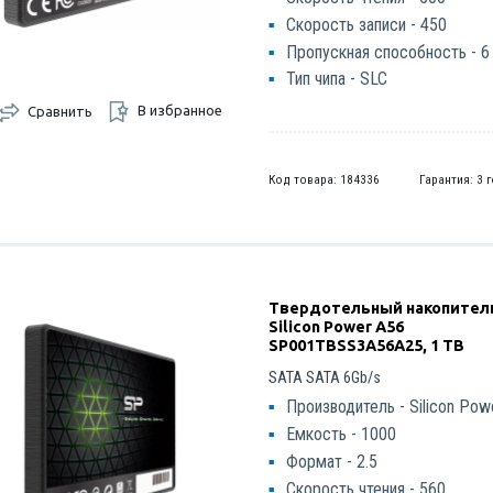
Скорость записи - 450
Пропускная способность - 6
Тип чипа - SLC
В избранное
Сравнить
Код товара: 184336
Гарантия: 3 
Твердотельный накопител
Silicon Power A56
SP001TBSS3A56A25, 1 TB
SATA SATA 6Gb/s
Производитель - Silicon Pow
Емкость - 1000
Формат - 2.5
Скорость чтения - 560