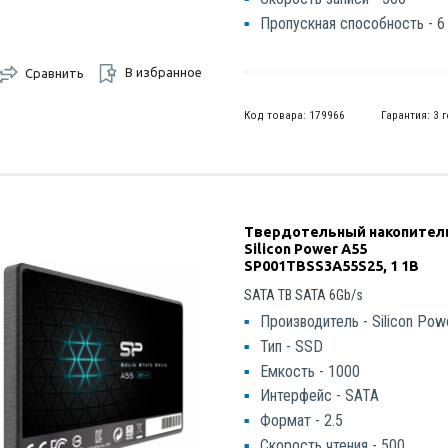
Пропускная способность - 6
В избранное
Сравнить
Код товара: 179966
Гарантия: 3 
Твердотельный накопител
Silicon Power A55
SP001TBSS3A55S25, 1 1B
SATA TB SATA 6Gb/s
Производитель - Silicon Pow
Тип - SSD
Емкость - 1000
Интерфейс - SATA
Формат - 2.5
Скорость чтения - 500