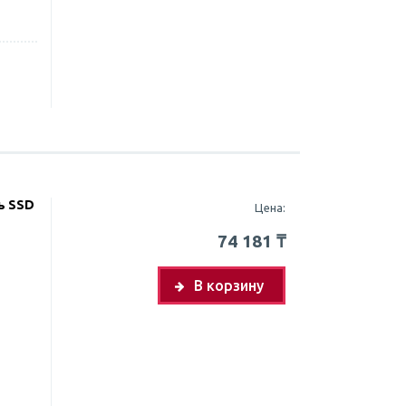
ь SSD
Цена:
74 181
₸
В корзину