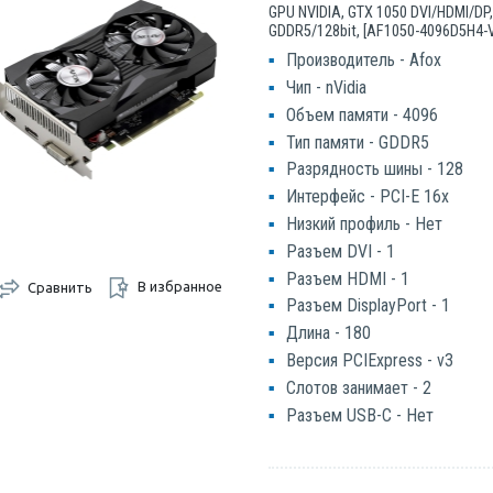
GPU NVIDIA, GTX 1050 DVI/HDMI/DP
GDDR5/128bit, [AF1050-4096D5H4-
Производитель - Afox
Чип - nVidia
Объем памяти - 4096
Тип памяти - GDDR5
Разрядность шины - 128
Интерфейс - PCI-E 16x
Низкий профиль - Нет
Разъем DVI - 1
Разъем HDMI - 1
В избранное
Сравнить
Разъем DisplayPort - 1
Длина - 180
Версия PCIExpress - v3
Слотов занимает - 2
Разъем USB-C - Нет