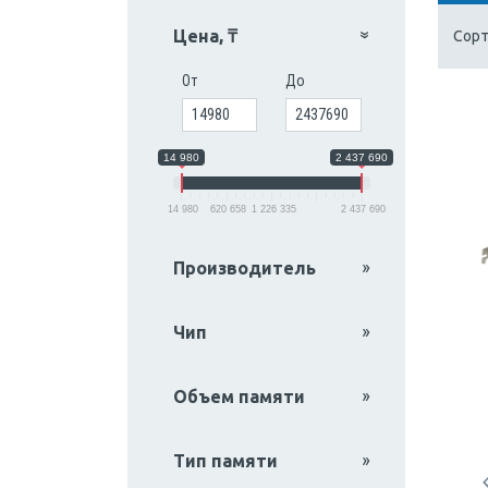
Цена, ₸
Сорт
От
До
14 980
2 437 690
14 980
620 658
1 226 335
2 437 690
Производитель
Чип
Объем памяти
Тип памяти