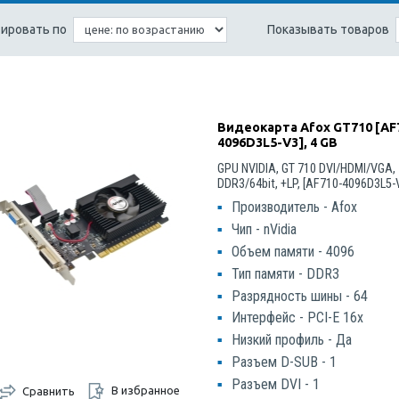
ировать по
Показывать товаров
Видеокарта Afox GT710 [AF
4096D3L5-V3], 4 GB
GPU NVIDIA, GT 710 DVI/HDMI/VGA,
DDR3/64bit, +LP, [AF710-4096D3L5-
Производитель - Afox
Чип - nVidia
Объем памяти - 4096
Тип памяти - DDR3
Разрядность шины - 64
Интерфейс - PCI-E 16x
Низкий профиль - Да
Разъем D-SUB - 1
Разъем DVI - 1
В избранное
Сравнить