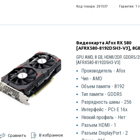
Код товара: 201537
Гарантия: 1 
Видеокарта Afox RX 580
[AFRX580-8192D5H3-V3], 8G
GPU AMD, 8 GB, HDMI/2DP, GDDR5/25
[AFRX580-8192D5H3-V3]
Производитель - Afox
Чип - AMD
Объем памяти - 8192
Тип памяти - GDDR5
Разрядность шины - 256
Интерфейс - PCI-E 16x
Низкий профиль - Нет
Разъем HDMI - 1
Разъем DisplayPort - 2
В избранное
Сравнить