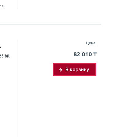
год
Цена:
B
82 010
₸
6-bit,
В корзину