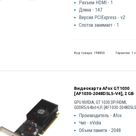
Разъем HDMI - 1
Длина - 147
Версия PCIExpress - v2
Слотов занимает - 1
Код товара: 198850
Гарантия: 1 
Видеокарта Afox GT1030
[AF1030-2048D5L5-V4], 2 GB
GPU NVIDIA, GT 1030 DP/HDMI,
GDDR5/64bit+LP, [AF1030-2048D5L5
Производитель - Afox
Чип - nVidia
Объем памяти - 2048