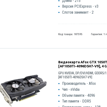
Длина - 215
Версия PCIExpress - v3
Слотов занимает - 2
Код товара: 187595
Гарантия: 1 
Видеокарта Afox GTX 1050T
[AF1050TI-4096D5H7-V9], 4 
GPU NVIDIA, DP/DVI/HDMI, GDDR5/1
[AF1050TI-4096D5H7-V9]
Производитель - Afox
Чип - nVidia
Объем памяти - 4096
Тип памяти - DDR5