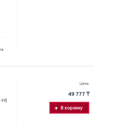
год
Цена:
49 777
₸
-V4]
В корзину