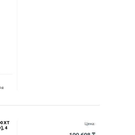
год
00 XT
Цена:
, 4
100 608
₸