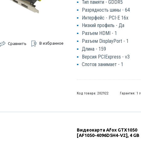
Тип памяти - GDDR5
Разрядность шины - 64
Интерфейс - PCI-E 16x
Низкий профиль - Да
Разъем HDMI - 1
Разъем DisplayPort - 1
В избранное
Сравнить
Длина - 159
Версия PCIExpress - v3
Слотов занимает - 1
Код товара: 202922
Гарантия: 1 
Видеокарта Afox GTX1050
[AF1050-4096D5H4-V2], 4 GB