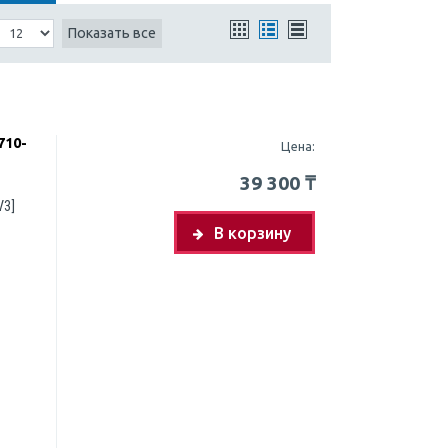
Показать все
710-
Цена:
39 300
₸
V3]
В корзину