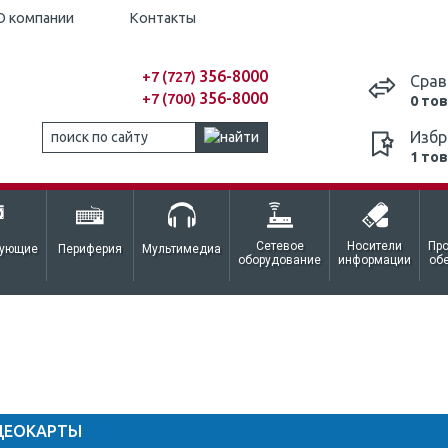
О компании
Контакты
356-8000
+7 (727)
Срав
356-8000
+7 (700)
0 то
Избр
1 то
Сетевое
Носители
Пр
тующие
Периферия
Мультимедиа
оборудование
информации
об
ДЕОКАРТЫ