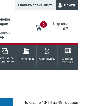
Скачать прайс-лист
Войти
нение
Корзина
варов
0
0 ₸
анное
вар
0 ₸
ограммное
Оргтехника
Аксессуары
Бытовая
еспечение
техника
Показано 13-24 из 45 товаров