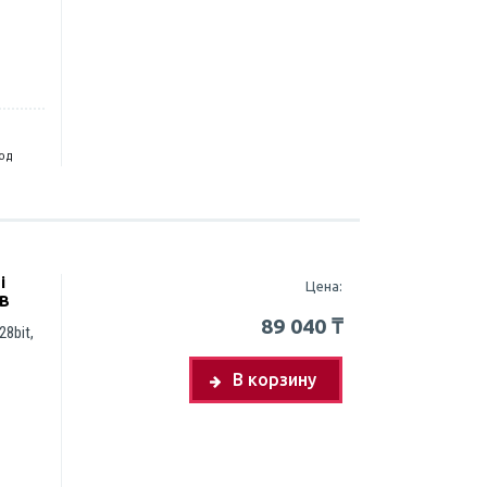
год
i
Цена:
GB
89 040
₸
28bit,
В корзину