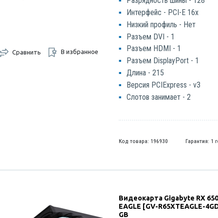
Разрядность шины - 128
Интерфейс - PCI-E 16x
Низкий профиль - Нет
Разъем DVI - 1
Разъем HDMI - 1
В избранное
Сравнить
Разъем DisplayPort - 1
Длина - 215
Версия PCIExpress - v3
Слотов занимает - 2
Код товара: 196930
Гарантия: 1 
Видеокарта Gigabyte RX 65
EAGLE [GV-R65XTEAGLE-4GD]
GB